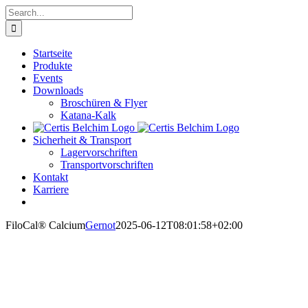
Skip
Search
to
for:
content
Startseite
Produkte
Events
Downloads
Broschüren & Flyer
Katana-Kalk
Sicherheit & Transport
Lagervorschriften
Transportvorschriften
Kontakt
Karriere
FiloCal® Calcium
Gernot
2025-06-12T08:01:58+02:00